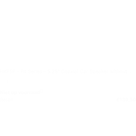
HKF5F – Fit Series – 5.25″ Coaxial Car Speaker without
Grille
Niet op voorraad
Retail
€
139,50