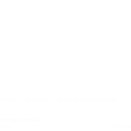
HKF4SFL – Fit Series – 4″ Midrange Plus Car Speaker
without Grille
Niet op voorraad
Retail
€
129,50