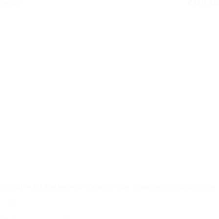
Retail
€
129,50
HKF4F – Fit Series – 4″ Coaxial Car Speaker without Grille