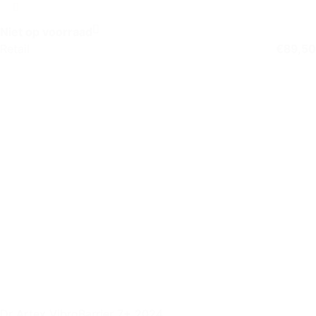
Niet op voorraad
Retail
€
89,50
Dr Artex VibroBarrier 7+ 2024