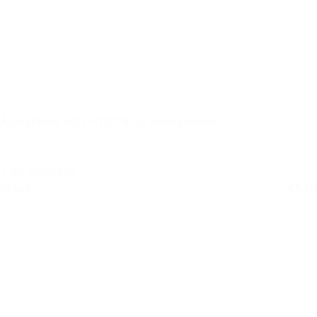
AlphaTheta HDJ-F10-TX DJ headphones
3 op voorraad
Retail
€
549