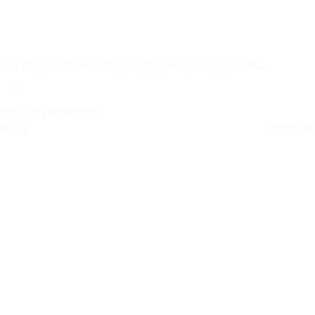
JBL Stage3 Gen 2 68C – 6,5 inch Componenten
Autospeaker Set
Niet op voorraad
Retail
€
119,50