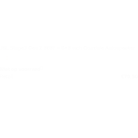
JBL Stage3 Gen 2 868F – 6×8 inch Coaxiale Autospeaker
Niet op voorraad
Retail
€
79,50