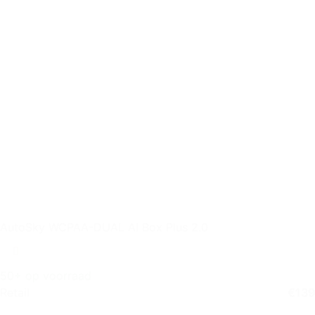
AutoSky WCPAA-DUAL AI Box Plus 2.0
50+ op voorraad
Retail
€
139