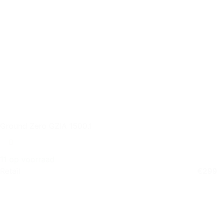
Ground Zero GZIA 1500.1
11 op voorraad
Retail
€
299