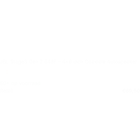
JBL Stage3 Gen 2 648F – 4×6 inch Coaxiale Autospeaker
50+ op voorraad
Retail
€
69,50