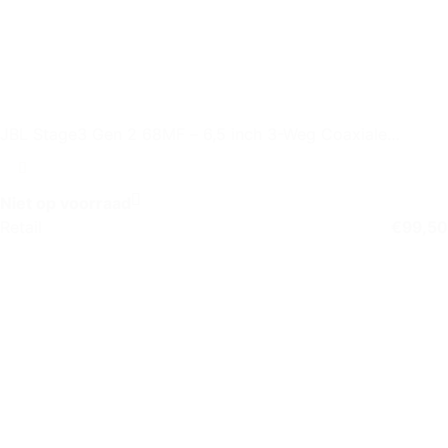
JBL Stage3 Gen 2 68MF – 6,5 inch 3-Weg Coaxiale
Autospeaker
Niet op voorraad
Retail
€
99,50