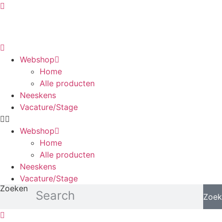
Ga
naar
de
inhoud
Webshop
Home
Alle producten
Neeskens
Vacature/Stage
Webshop
Home
Alle producten
Neeskens
Vacature/Stage
Zoeken
Zoek