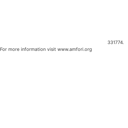
Member of amfori, the leading global business association
for open and sustainable trade. We improve the social
performance of our supply chain via amfori BSCI
331774.
For more information visit www.amfori.org
Proud to be an official sponsor of Porsche Racing –
supporting the team in the Cayman Cup and Boxster Cup
throughout the 2025 season.
Official sponsor of EMMA Benelux – driving car‑audio