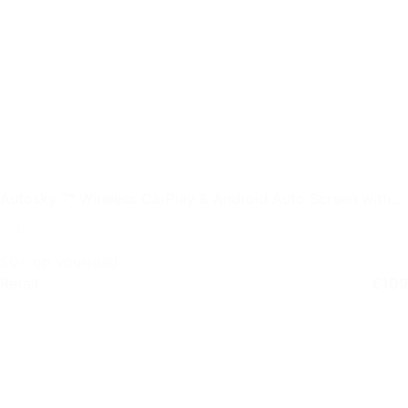
Autosky 7″ Wireless CarPlay & Android Auto Screen with
Backup
50+ op voorraad
Retail
€
109