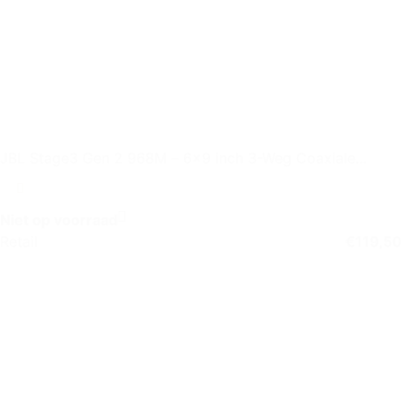
JBL Stage3 Gen 2 968M – 6×9 inch 3-Weg Coaxiale
Autospeaker
Niet op voorraad
Retail
€
119,50