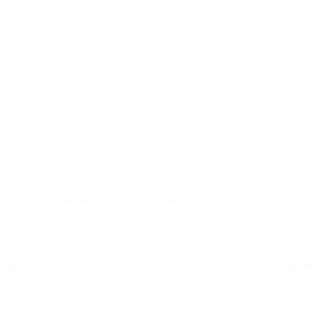
Excalibur Marine X22.2UW White, Indoor/ Outdoor
Speaker, set of 2
50+ op voorraad
Retail
€
39,50