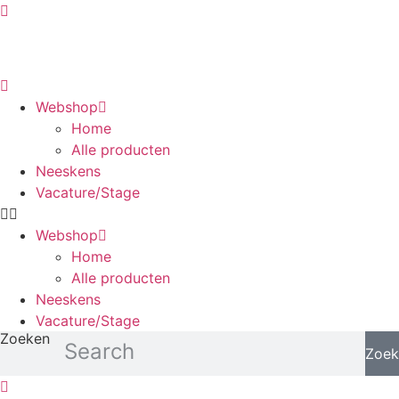
Ga
naar
de
inhoud
Webshop
Home
Alle producten
Neeskens
Vacature/Stage
Webshop
Home
Alle producten
Neeskens
Vacature/Stage
Zoeken
Zoek