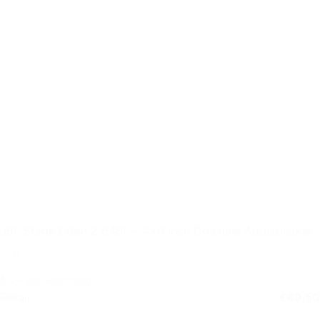
JBL Stage3 Gen 2 648F – 4×6 inch Coaxiale Autospeaker
50+ op voorraad
Retail
€
69,50