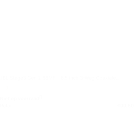
JBL Stage3 Gen 2 68MF – 6,5 inch 3-Weg Coaxiale
Autospeaker
Niet op voorraad
Retail
€
99,50