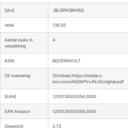
[sku]
JBLSPKCB64SQ
retail
139,50
Aantal stuks in
4
verpakking
ASIN
B0CDWNV2LT
CE markering
Zichtbaar;https://media.s-
bol.com/xNQ0kPVvJNJ3/original.pdf
[EAN]
1200130003356,0000
EAN Amazon
1200130003356,0000
[Gewicht]
2.73