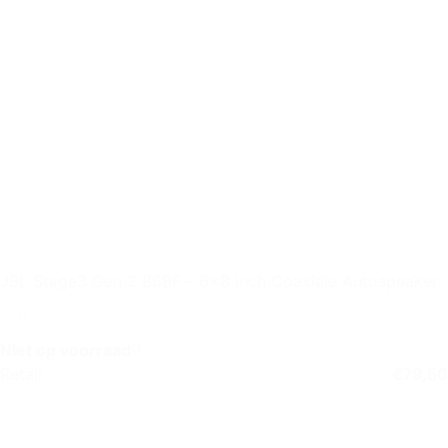
JBL Stage3 Gen 2 868F – 6×8 inch Coaxiale Autospeaker
Niet op voorraad
Retail
€
79,50