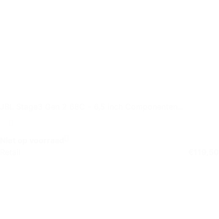
JBL Stage3 Gen 2 68C – 6,5 inch Componenten
Autospeaker Set
Niet op voorraad
Retail
€
119,50