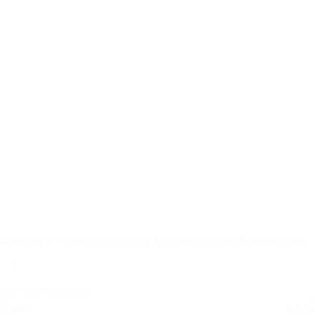
Autosky 7″ Wireless CarPlay & Android Auto Screen with
Backup
50+ op voorraad
Retail
€
109