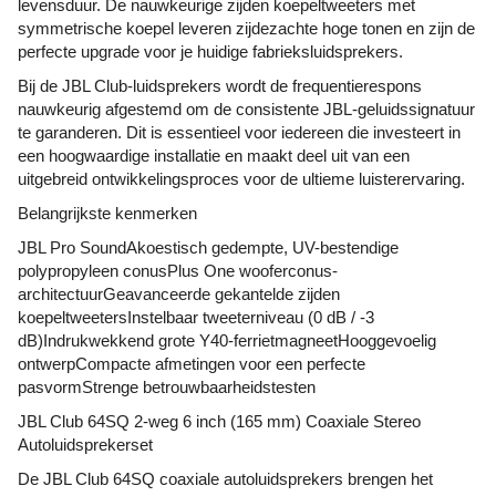
levensduur. De nauwkeurige zijden koepeltweeters met
symmetrische koepel leveren zijdezachte hoge tonen en zijn de
perfecte upgrade voor je huidige fabrieksluidsprekers.
Bij de JBL Club-luidsprekers wordt de frequentierespons
nauwkeurig afgestemd om de consistente JBL-geluidssignatuur
te garanderen. Dit is essentieel voor iedereen die investeert in
een hoogwaardige installatie en maakt deel uit van een
uitgebreid ontwikkelingsproces voor de ultieme luisterervaring.
Belangrijkste kenmerken
JBL Pro SoundAkoestisch gedempte, UV-bestendige
polypropyleen conusPlus One wooferconus-
architectuurGeavanceerde gekantelde zijden
koepeltweetersInstelbaar tweeterniveau (0 dB / -3
dB)Indrukwekkend grote Y40-ferrietmagneetHooggevoelig
ontwerpCompacte afmetingen voor een perfecte
pasvormStrenge betrouwbaarheidstesten
JBL Club 64SQ 2-weg 6 inch (165 mm) Coaxiale Stereo
Autoluidsprekerset
De JBL Club 64SQ coaxiale autoluidsprekers brengen het