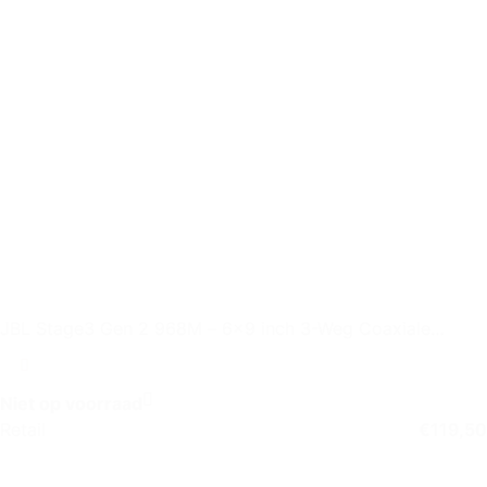
JBL Stage3 Gen 2 968M – 6×9 inch 3-Weg Coaxiale
Autospeaker
Niet op voorraad
Retail
€
119,50