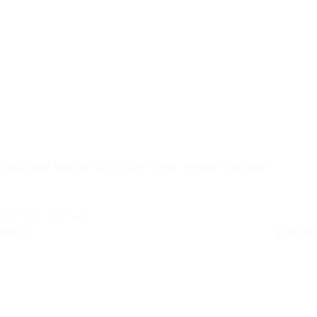
Excalibur Marine X22.2UW White, Indoor/ Outdoor
Speaker, set of 2
50+ op voorraad
Retail
€
39,50