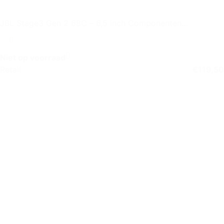
JBL Stage3 Gen 2 68C – 6,5 inch Componenten
Autospeaker Set
Niet op voorraad
Retail
€
119,50