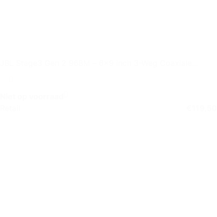
JBL Stage3 Gen 2 968M – 6×9 inch 3-Weg Coaxiale
Autospeaker
Niet op voorraad
Retail
€
119,50