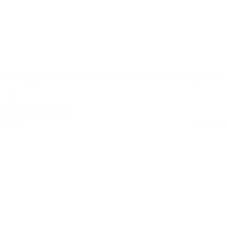
JBL Stage3 Gen 2 648F – 4×6 inch Coaxiale Autospeaker
50+ op voorraad
Retail
€
69,50