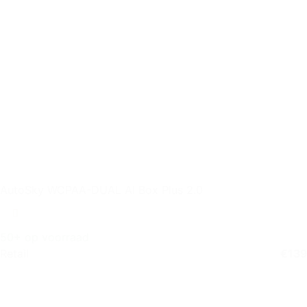
AutoSky WCPAA-DUAL AI Box Plus 2.0
50+ op voorraad
Retail
€
139