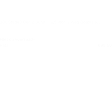
JBL Stage3 Gen 2 68MF – 6,5 inch 3-Weg Coaxiale
Autospeaker
Niet op voorraad
Retail
€
99,50