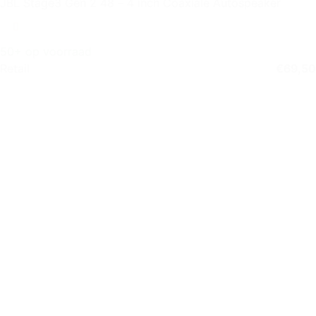
JBL Stage3 Gen 2 48 – 4 inch Coaxiale Autospeaker
50+ op voorraad
Retail
€
69,50