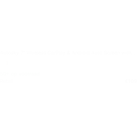
Autosky 7″ Wireless CarPlay & Android Auto Screen with
Backup
50+ op voorraad
Retail
€
109