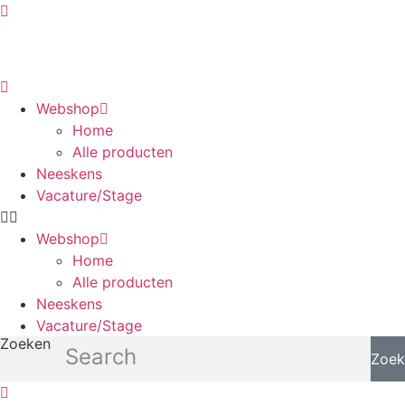
Ga
naar
de
inhoud
Webshop
Home
Alle producten
Neeskens
Vacature/Stage
Webshop
Home
Alle producten
Neeskens
Vacature/Stage
Zoeken
Zoek