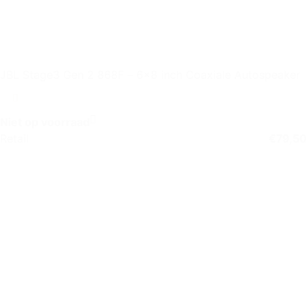
JBL Stage3 Gen 2 868F – 6×8 inch Coaxiale Autospeaker
Niet op voorraad
Retail
€
79,50