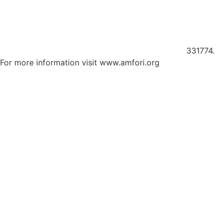
Member of amfori, the leading global business association
for open and sustainable trade. We improve the social
performance of our supply chain via amfori BSCI
331774.
For more information visit www.amfori.org
Proud to be an official sponsor of Porsche Racing –
supporting the team in the Cayman Cup and Boxster Cup
throughout the 2025 season.
Official sponsor of EMMA Benelux – driving car‑audio
excellence through competitions across the Netherlands,
Belgium & Luxembourg.