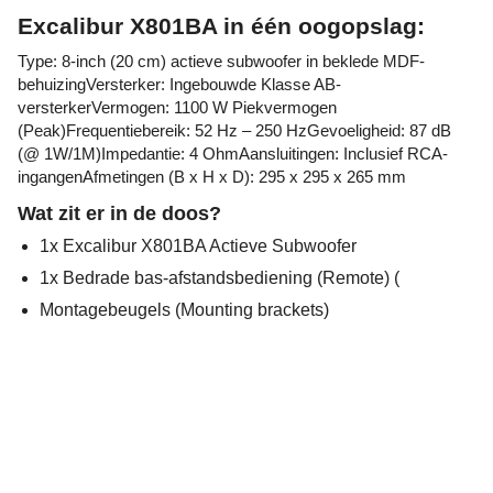
Excalibur X801BA in één oogopslag:
Type: 8-inch (20 cm) actieve subwoofer in beklede MDF-
behuizingVersterker: Ingebouwde Klasse AB-
versterkerVermogen: 1100 W Piekvermogen
(Peak)Frequentiebereik: 52 Hz – 250 HzGevoeligheid: 87 dB
(@ 1W/1M)Impedantie: 4 OhmAansluitingen: Inclusief RCA-
ingangenAfmetingen (B x H x D): 295 x 295 x 265 mm
Wat zit er in de doos?
1x Excalibur X801BA Actieve Subwoofer
1x Bedrade bas-afstandsbediening (Remote) (
Montagebeugels (Mounting brackets)