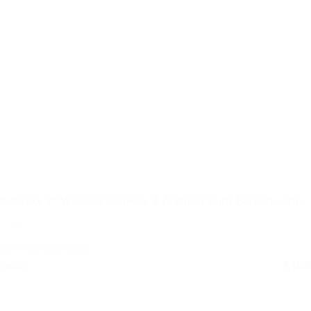
Autosky 7″ Wireless CarPlay & Android Auto Screen with
Backup
50+ op voorraad
Retail
€
109