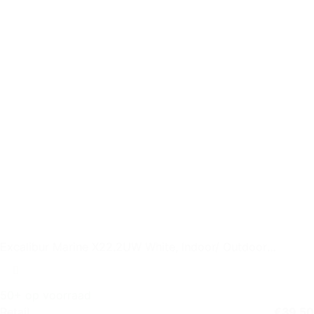
Excalibur Marine X22.2UW White, Indoor/ Outdoor
Speaker, set of 2
50+ op voorraad
Retail
€
39,50