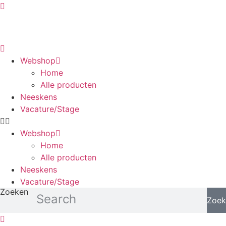
Ga
naar
de
inhoud
Webshop
Home
Alle producten
Neeskens
Vacature/Stage
Webshop
Home
Alle producten
Neeskens
Vacature/Stage
Zoeken
Zoek