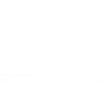
JBL Stage3 Gen 2 968M – 6×9 inch 3-Weg Coaxiale
Autospeaker
Niet op voorraad
Retail
€
119,50