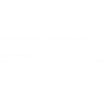
JBL Stage3 Gen 2 68C – 6,5 inch Componenten
Autospeaker Set
Niet op voorraad
Retail
€
119,50