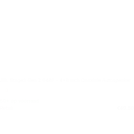
JBL Stage3 Gen 2 648F – 4×6 inch Coaxiale Autospeaker
50+ op voorraad
Retail
€
69,50