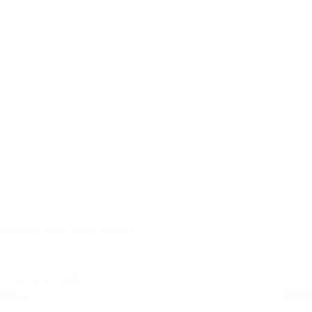
Ground Zero GZIA 1500.1
11 op voorraad
Retail
€
299