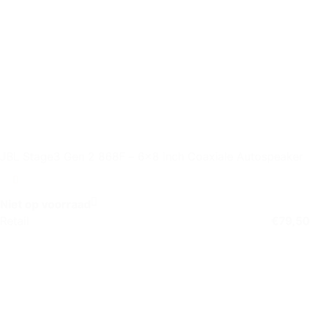
JBL Stage3 Gen 2 868F – 6×8 inch Coaxiale Autospeaker
Niet op voorraad
Retail
€
79,50