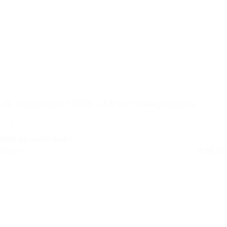
JBL Stage3 Gen 2 68MF – 6,5 inch 3-Weg Coaxiale
Autospeaker
Niet op voorraad
Retail
€
99,50