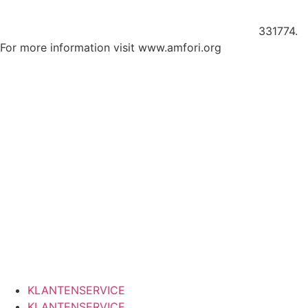
for open and sustainable trade. We improve the social
performance of our supply chain via amfori BSCI
331774.
For more information visit www.amfori.org
Proud to be an official sponsor of Porsche Racing –
supporting the team in the Cayman Cup and Boxster Cup
throughout the 2025 season.
Official sponsor of EMMA Benelux – driving car‑audio
excellence through competitions across the Netherlands,
Belgium & Luxembourg.
KLANTENSERVICE
KLANTENSERVICE