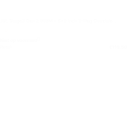
JBL Stage3 Gen 2 968M – 6×9 inch 3-Weg Coaxiale
Autospeaker
Niet op voorraad
Retail
€
119,50