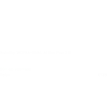
AutoSky WCPAA-DUAL AI Box Plus 2.0
50+ op voorraad
Retail
€
139