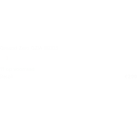
Ground Zero GZIA 1500.1
11 op voorraad
Retail
€
299