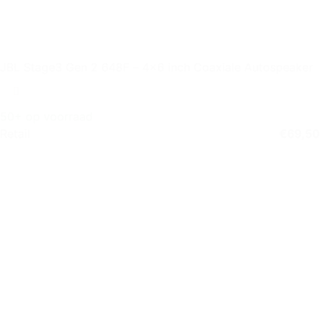
JBL Stage3 Gen 2 648F – 4×6 inch Coaxiale Autospeaker
50+ op voorraad
Retail
€
69,50