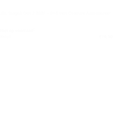
JBL Stage3 Gen 2 868F – 6×8 inch Coaxiale Autospeaker
Niet op voorraad
Retail
€
79,50