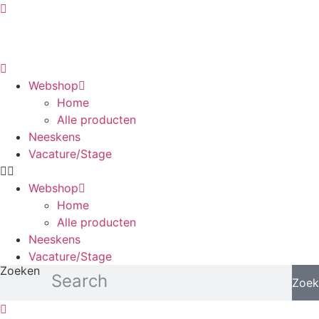
Ga
naar
de
inhoud
Webshop
Home
Alle producten
Neeskens
Vacature/Stage
Webshop
Home
Alle producten
Neeskens
Vacature/Stage
Zoeken
Zoek