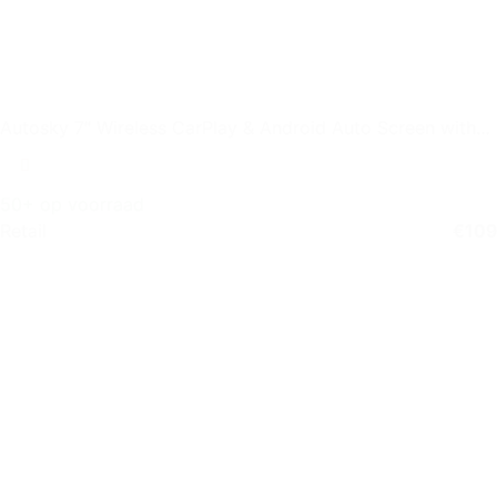
Autosky 7″ Wireless CarPlay & Android Auto Screen with
Backup
50+ op voorraad
Retail
€
109