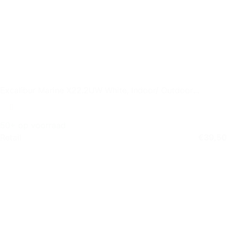
Excalibur Marine X22.2UW White, Indoor/ Outdoor
Speaker, set of 2
50+ op voorraad
Retail
€
39,50