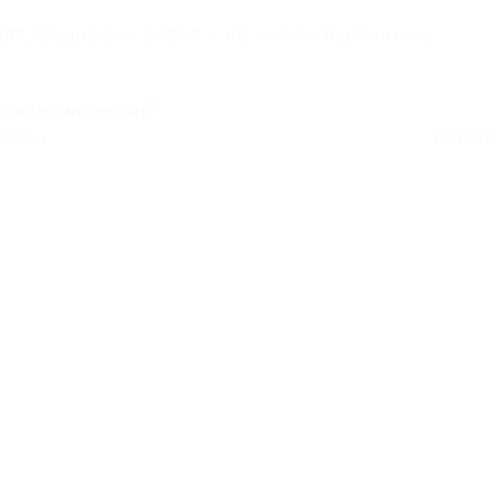
JBL Stage3 Gen 2 68MF – 6,5 inch 3-Weg Coaxiale
Autospeaker
Niet op voorraad
Retail
€
99,50